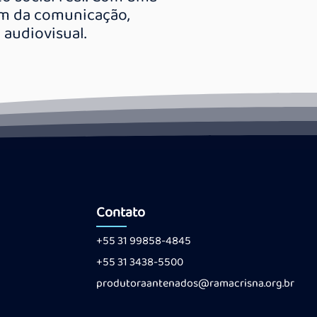
lém da comunicação,
audiovisual.
Contato
+55 31 99858-4845
+55 31 3438-5500
produtoraantenados@ramacrisna.org.br