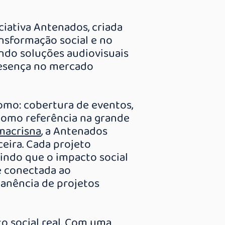
iativa Antenados, criada
ansformação social e no
ndo soluções audiovisuais
presença no mercado
omo: cobertura de eventos,
como referência na grande
macrisna
, a Antenados
eira. Cada projeto
tindo que o impacto social
e conectada ao
anência de projetos
to social real. Com uma