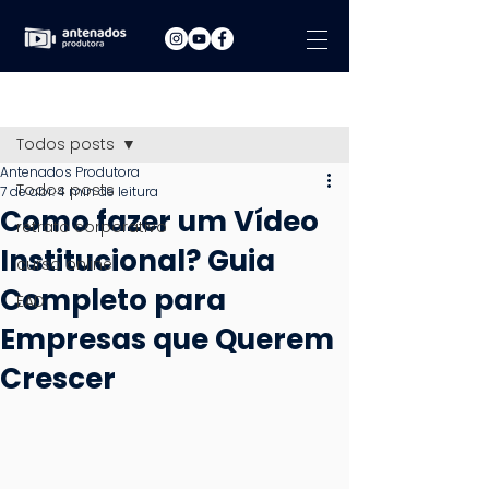
Post
Todos posts
Antenados Produtora
Todos posts
7 de abr.
4 min de leitura
Como fazer um Vídeo
retrato corporativo
Institucional? Guia
curso online
Completo para
EAD
Empresas que Querem
Crescer