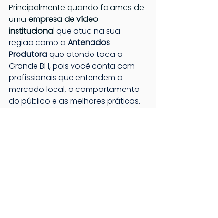
Principalmente quando falamos de 
uma 
empresa de vídeo 
institucional 
que atua na sua 
região como a 
Antenados 
Produtora
 que atende toda a 
Grande BH, pois você conta com 
profissionais que entendem o 
mercado local, o comportamento 
do público e as melhores práticas.
Por que contratar a 
Antenados Produtora?
Se você chegou até aqui, já 
entendeu 
como fazer um vídeo 
institucional
 e o quanto ele é 
importante. Mas a verdade é que 
executar tudo isso com excelência 