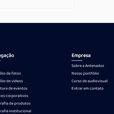
 e
ão: o braço
 audiovisual
egação
Empresa
Sobre a Antenados
ólio
de fotos
Nosso portfólio
ólio
de vídeos
Curso de audiovisual
tura de eventos
Entrar em contato
tos corporativos
rafia de produtos
rafia institucional