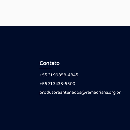
Contato
+55 31 99858-4845
+55 31 3438-5500
produtoraantenados@ramacrisna.org.br