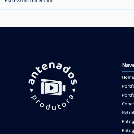
Escreva um comentário
Por que investir em uma
Marketing
cobertura de evento
Comunicaç
corporativo?
direito do
Nav
Home
Portf
Portf
Cober
Retra
Fotog
Fotog