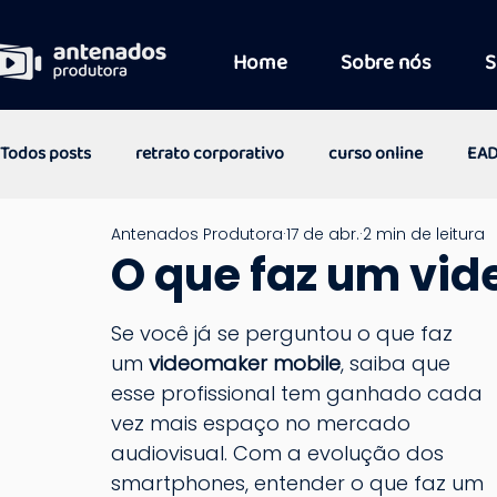
Home
Sobre nós
S
Todos posts
retrato corporativo
curso online
EA
Antenados Produtora
17 de abr.
2 min de leitura
O que faz um vi
Se você já se perguntou o que faz 
um 
videomaker mobile
, saiba que 
esse profissional tem ganhado cada 
vez mais espaço no mercado 
audiovisual. Com a evolução dos 
smartphones, entender o que faz um 